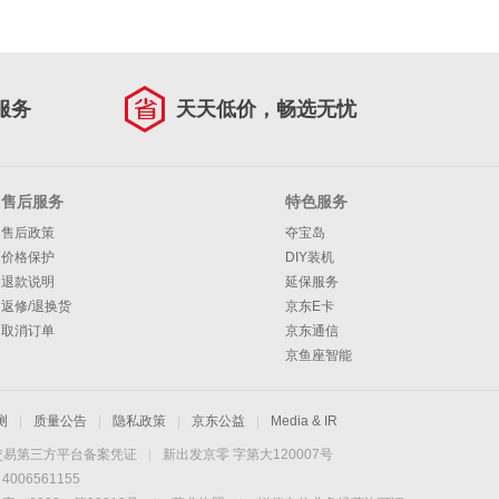
服务
天天低价，畅选无忧
售后服务
特色服务
售后政策
夺宝岛
价格保护
DIY装机
退款说明
延保服务
返修/退换货
京东E卡
取消订单
京东通信
京鱼座智能
测
|
质量公告
|
隐私政策
|
京东公益
|
Media & IR
交易第三方平台备案凭证
|
新出发京零 字第大120007号
06561155