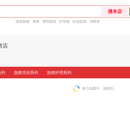
隐形眼镜
美瞳
透明隐形
护理液
彩色隐形
润眼液
营店
系列
急救培训系列
急救护理系列
努力加载中，请稍后...