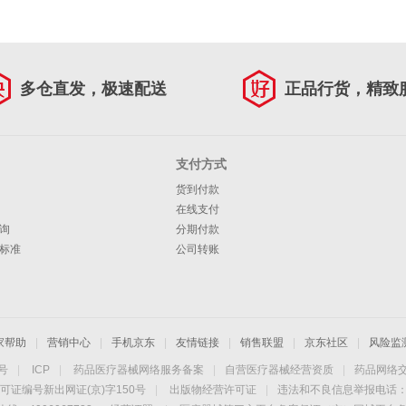
多仓直发，极速配送
正品行货，精致
支付方式
货到付款
在线支付
询
分期付款
标准
公司转账
家帮助
|
营销中心
|
手机京东
|
友情链接
|
销售联盟
|
京东社区
|
风险监
4号
|
ICP
|
药品医疗器械网络服务备案
|
自营医疗器械经营资质
|
药品网络
可证编号新出网证(京)字150号
|
出版物经营许可证
|
违法和不良信息举报电话：40