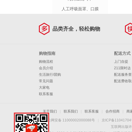
人工呼吸面罩、口膜
品类齐全，轻松购物
购物指南
配送方式
购物流程
上门自提
会员介绍
211限时达
生活旅行/团购
配送服务查
常见问题
配送费收取
大家电
联系客服
关于我们
|
联系我们
|
联系客服
|
合作招商
|
商
京公网安备 11000002000088号
|
京ICP备1104170
互联网出版许